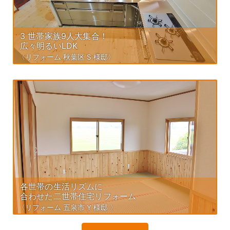
3 世帯家族9人大集合！
広々明るいLDK
〈リフォーム 秋葉区 S 様邸〉
各世帯の生活リズムに
合わせた二世帯住宅リフォーム
〈リフォーム 五泉市 Y 様邸 〉