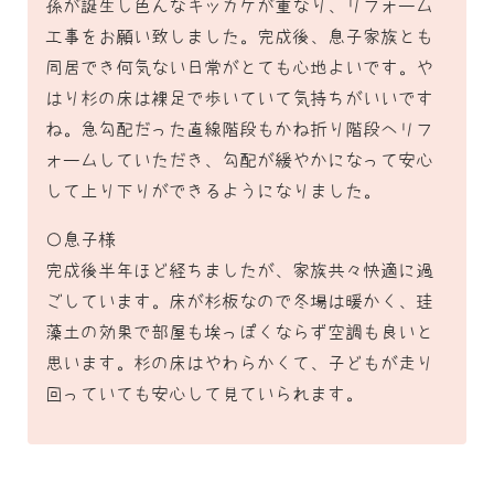
孫が誕生し色んなキッカケが重なり、リフォーム
工事をお願い致しました。完成後、息子家族とも
同居でき何気ない日常がとても心地よいです。や
はり杉の床は裸足で歩いていて気持ちがいいです
ね。急勾配だった直線階段もかね折り階段へリフ
ォームしていただき、勾配が緩やかになって安心
して上り下りができるようになりました。
〇息子様
完成後半年ほど経ちましたが、家族共々快適に過
ごしています。床が杉板なので冬場は暖かく、珪
藻土の効果で部屋も埃っぽくならず空調も良いと
思います。杉の床はやわらかくて、子どもが走り
回っていても安心して見ていられます。