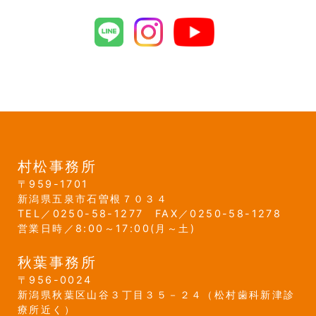
村松事務所
959-1701
新潟県
五泉市
石曽根７０３４
0250-58-1277
0250-58-1278
営業日時／8:00～17:00(月～土)
秋葉事務所
956-0024
新潟県
秋葉区
山谷３丁目３５－２４
（松村歯科新津診
療所近く）