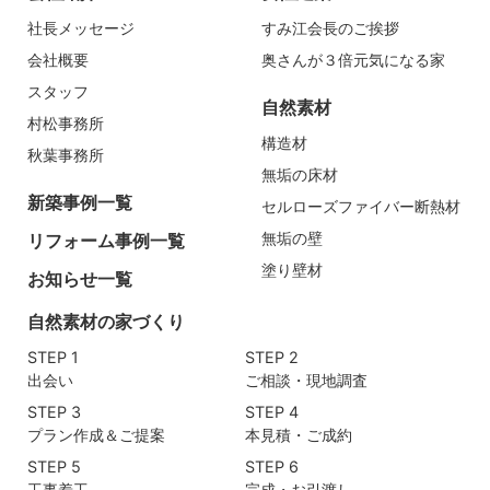
社長メッセージ
すみ江会長のご挨拶
会社概要
奥さんが３倍元気になる家
スタッフ
自然素材
村松事務所
構造材
秋葉事務所
無垢の床材
新築事例一覧
セルローズファイバー断熱材
無垢の壁
リフォーム事例一覧
塗り壁材
お知らせ一覧
自然素材の家づくり
STEP 1
STEP 2
出会い
ご相談・現地調査
STEP 3
STEP 4
プラン作成＆ご提案
本見積・ご成約
STEP 5
STEP 6
工事着工
完成・お引渡し